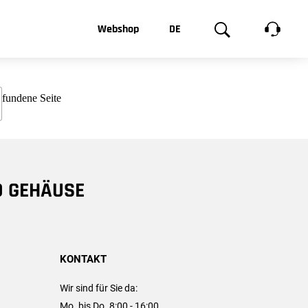
t, was Sie
Webshop
DE
te
Produktgalerie
EN
e
FR
chsen
D GEHÄUSE
KONTAKT
Wir sind für Sie da:
Mo. bis Do. 8:00 - 16:00