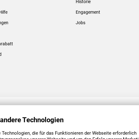
Historie
Gewindebolzen & -hülsen
Hilfe
Engagement
ungen
Jobs
rabatt
d
ENGAGEMENT
UNSERE NIEDE
 andere Technologien
Technologien, die für das Funktionieren der Webseite erforderlich