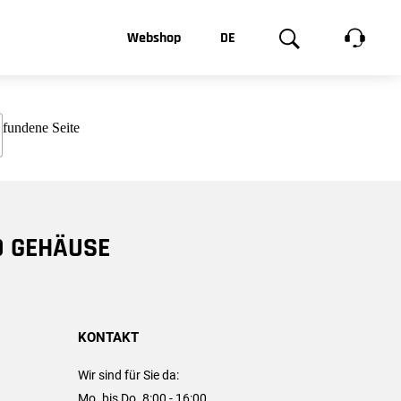
t, was Sie
Webshop
DE
te
Produktgalerie
EN
e
FR
chsen
D GEHÄUSE
KONTAKT
Wir sind für Sie da:
Mo. bis Do. 8:00 - 16:00