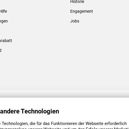
Historie
Gewindebolzen & -hülsen
Hilfe
Engagement
ungen
Jobs
rabatt
d
ENGAGEMENT
UNSERE NIEDE
 andere Technologien
Technologien, die für das Funktionieren der Webseite erforderlich