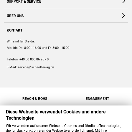
SUPPORT & SERVICE
Webshop
Kontakt
ÜBER UNS
FAQ
Unternehmen
Online-Hilfe
KONTAKT
Historie
Anleitungen
Wir sind für Sie da:
Engagement
Preise
Mo. bis Do. 8:00 - 16:00
und Fr. 8:00 - 15:00
Jobs
Mengenrabatt
Telefon:
+49 30 805 86 95 - 0
Versand
E-Mail:
service@schaeffer-ag.de
REACH & ROHS
ENGAGEMENT
Diese Webseite verwendet Cookies und andere
Technologien
Wir verwenden auf unserer Webseite Cookies und ähnliche Technologien,
die für das Funktionieren der Webseite erforderlich sind. Mit Ihrer