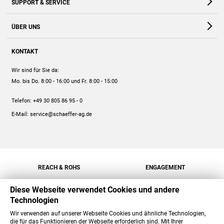
SUPPORT & SERVICE
Webshop
Kontakt
ÜBER UNS
FAQ
Unternehmen
Online-Hilfe
KONTAKT
Historie
Anleitungen
Wir sind für Sie da:
Engagement
Preise
Mo. bis Do. 8:00 - 16:00
und Fr. 8:00 - 15:00
Jobs
Mengenrabatt
Telefon:
+49 30 805 86 95 - 0
Versand
E-Mail:
service@schaeffer-ag.de
REACH & ROHS
ENGAGEMENT
Diese Webseite verwendet Cookies und andere
Technologien
Wir verwenden auf unserer Webseite Cookies und ähnliche Technologien,
die für das Funktionieren der Webseite erforderlich sind. Mit Ihrer