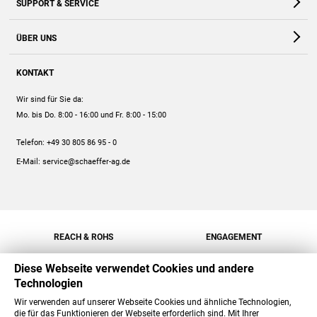
SUPPORT & SERVICE
Webshop
Kontakt
ÜBER UNS
FAQ
Unternehmen
Online-Hilfe
KONTAKT
Historie
Anleitungen
Wir sind für Sie da:
Engagement
Preise
Mo. bis Do. 8:00 - 16:00
und Fr. 8:00 - 15:00
Jobs
Mengenrabatt
Telefon:
+49 30 805 86 95 - 0
Versand
E-Mail:
service@schaeffer-ag.de
REACH & ROHS
ENGAGEMENT
Diese Webseite verwendet Cookies und andere
Technologien
Wir verwenden auf unserer Webseite Cookies und ähnliche Technologien,
die für das Funktionieren der Webseite erforderlich sind. Mit Ihrer