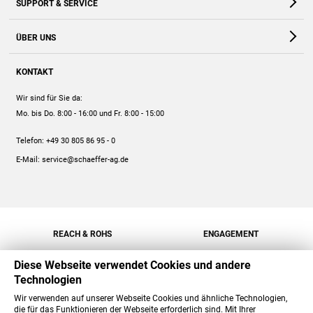
SUPPORT & SERVICE
Webshop
Kontakt
ÜBER UNS
FAQ
Unternehmen
Online-Hilfe
KONTAKT
Historie
Anleitungen
Wir sind für Sie da:
Engagement
Preise
Mo. bis Do. 8:00 - 16:00
und Fr. 8:00 - 15:00
Jobs
Mengenrabatt
Telefon:
+49 30 805 86 95 - 0
Versand
E-Mail:
service@schaeffer-ag.de
REACH & ROHS
ENGAGEMENT
Diese Webseite verwendet Cookies und andere
Technologien
Wir verwenden auf unserer Webseite Cookies und ähnliche Technologien,
die für das Funktionieren der Webseite erforderlich sind. Mit Ihrer