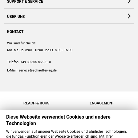
SUPPORT & SERVICE
Webshop
Kontakt
ÜBER UNS
FAQ
Unternehmen
Online-Hilfe
KONTAKT
Historie
Anleitungen
Wir sind für Sie da:
Engagement
Preise
Mo. bis Do. 8:00 - 16:00
und Fr. 8:00 - 15:00
Jobs
Mengenrabatt
Telefon:
+49 30 805 86 95 - 0
Versand
E-Mail:
service@schaeffer-ag.de
REACH & ROHS
ENGAGEMENT
Diese Webseite verwendet Cookies und andere
Technologien
Wir verwenden auf unserer Webseite Cookies und ähnliche Technologien,
die für das Funktionieren der Webseite erforderlich sind. Mit Ihrer