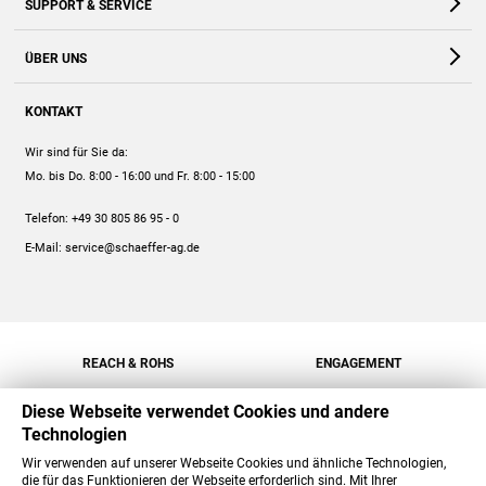
SUPPORT & SERVICE
Webshop
Kontakt
ÜBER UNS
FAQ
Unternehmen
Online-Hilfe
KONTAKT
Historie
Anleitungen
Wir sind für Sie da:
Engagement
Preise
Mo. bis Do. 8:00 - 16:00
und Fr. 8:00 - 15:00
Jobs
Mengenrabatt
Telefon:
+49 30 805 86 95 - 0
Versand
E-Mail:
service@schaeffer-ag.de
REACH & ROHS
ENGAGEMENT
Diese Webseite verwendet Cookies und andere
Technologien
Wir verwenden auf unserer Webseite Cookies und ähnliche Technologien,
die für das Funktionieren der Webseite erforderlich sind. Mit Ihrer