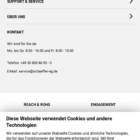
SUPPORT & SERVICE
Webshop
Kontakt
ÜBER UNS
FAQ
Unternehmen
Online-Hilfe
KONTAKT
Historie
Anleitungen
Wir sind für Sie da:
Engagement
Preise
Mo. bis Do. 8:00 - 16:00
und Fr. 8:00 - 15:00
Jobs
Mengenrabatt
Telefon:
+49 30 805 86 95 - 0
Versand
E-Mail:
service@schaeffer-ag.de
REACH & ROHS
ENGAGEMENT
Diese Webseite verwendet Cookies und andere
Technologien
Wir verwenden auf unserer Webseite Cookies und ähnliche Technologien,
die für das Funktionieren der Webseite erforderlich sind. Mit Ihrer