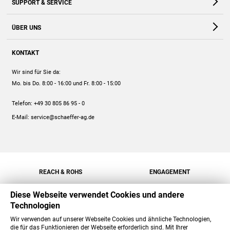
SUPPORT & SERVICE
Webshop
Kontakt
ÜBER UNS
FAQ
Unternehmen
Online-Hilfe
KONTAKT
Historie
Anleitungen
Wir sind für Sie da:
Engagement
Preise
Mo. bis Do. 8:00 - 16:00
und Fr. 8:00 - 15:00
Jobs
Mengenrabatt
Telefon:
+49 30 805 86 95 - 0
Versand
E-Mail:
service@schaeffer-ag.de
REACH & ROHS
ENGAGEMENT
Diese Webseite verwendet Cookies und andere
Technologien
Wir verwenden auf unserer Webseite Cookies und ähnliche Technologien,
die für das Funktionieren der Webseite erforderlich sind. Mit Ihrer