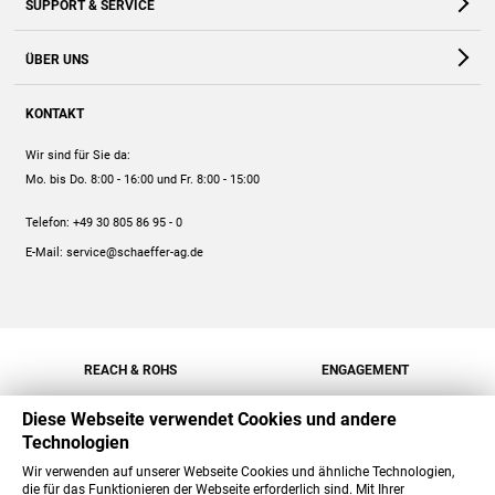
SUPPORT & SERVICE
Webshop
Kontakt
ÜBER UNS
FAQ
Unternehmen
Online-Hilfe
KONTAKT
Historie
Anleitungen
Wir sind für Sie da:
Engagement
Preise
Mo. bis Do. 8:00 - 16:00
und Fr. 8:00 - 15:00
Jobs
Mengenrabatt
Telefon:
+49 30 805 86 95 - 0
Versand
E-Mail:
service@schaeffer-ag.de
REACH & ROHS
ENGAGEMENT
Diese Webseite verwendet Cookies und andere
Technologien
Wir verwenden auf unserer Webseite Cookies und ähnliche Technologien,
die für das Funktionieren der Webseite erforderlich sind. Mit Ihrer