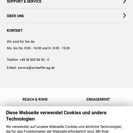
SUPPORT & SERVICE
Webshop
Kontakt
ÜBER UNS
FAQ
Unternehmen
Online-Hilfe
KONTAKT
Historie
Anleitungen
Wir sind für Sie da:
Engagement
Preise
Mo. bis Do. 8:00 - 16:00
und Fr. 8:00 - 15:00
Jobs
Mengenrabatt
Telefon:
+49 30 805 86 95 - 0
Versand
E-Mail:
service@schaeffer-ag.de
REACH & ROHS
ENGAGEMENT
Diese Webseite verwendet Cookies und andere
Technologien
Wir verwenden auf unserer Webseite Cookies und ähnliche Technologien,
die für das Funktionieren der Webseite erforderlich sind. Mit Ihrer