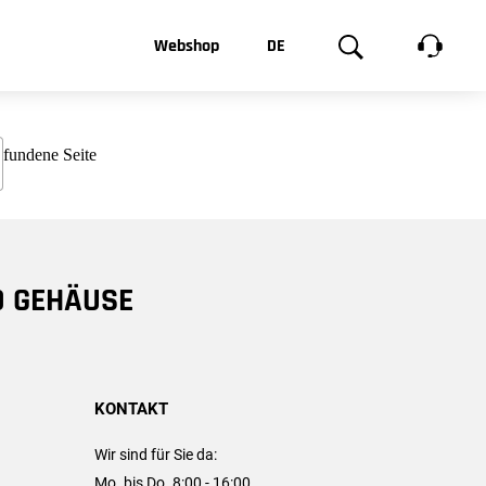
t, was Sie
Webshop
DE
te
Produktgalerie
EN
e
FR
chsen
D GEHÄUSE
KONTAKT
Wir sind für Sie da:
Mo. bis Do. 8:00 - 16:00