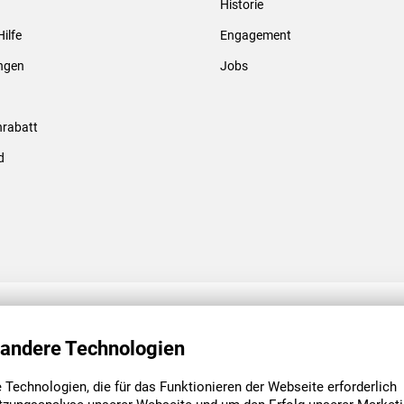
Historie
Gewindebolzen & -hülsen
Hilfe
Engagement
ungen
Jobs
rabatt
d
ENGAGEMENT
UNSERE NIEDE
 andere Technologien
Technologien, die für das Funktionieren der Webseite erforderlich