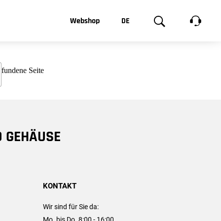
t, was Sie
Webshop
DE
te
Produktgalerie
EN
e
FR
chsen
D GEHÄUSE
KONTAKT
Wir sind für Sie da:
Mo. bis Do. 8:00 - 16:00