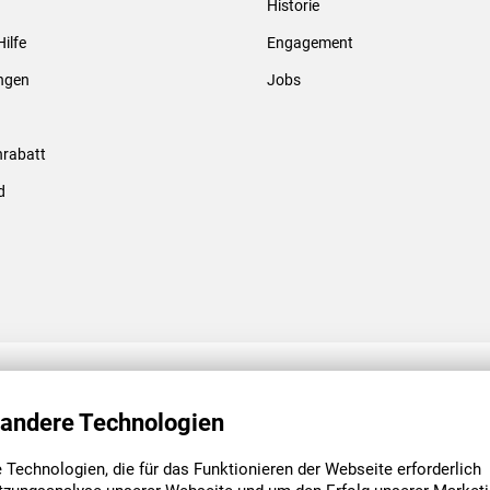
Historie
Gewindebolzen & -hülsen
Hilfe
Engagement
ungen
Jobs
rabatt
d
ENGAGEMENT
UNSERE NIEDE
 andere Technologien
Technologien, die für das Funktionieren der Webseite erforderlich