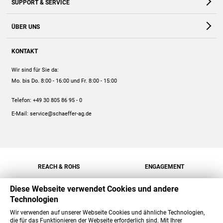
SUPPORT & SERVICE
Webshop
Kontakt
ÜBER UNS
FAQ
Unternehmen
Online-Hilfe
KONTAKT
Historie
Anleitungen
Wir sind für Sie da:
Engagement
Preise
Mo. bis Do. 8:00 - 16:00
und Fr. 8:00 - 15:00
Jobs
Mengenrabatt
Telefon:
+49 30 805 86 95 - 0
Versand
E-Mail:
service@schaeffer-ag.de
REACH & ROHS
ENGAGEMENT
Diese Webseite verwendet Cookies und andere
Technologien
Wir verwenden auf unserer Webseite Cookies und ähnliche Technologien,
die für das Funktionieren der Webseite erforderlich sind. Mit Ihrer