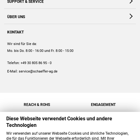
SUPPORT & SERVICE
Webshop
Kontakt
ÜBER UNS
FAQ
Unternehmen
Online-Hilfe
KONTAKT
Historie
Anleitungen
Wir sind für Sie da:
Engagement
Preise
Mo. bis Do. 8:00 - 16:00
und Fr. 8:00 - 15:00
Jobs
Mengenrabatt
Telefon:
+49 30 805 86 95 - 0
Versand
E-Mail:
service@schaeffer-ag.de
REACH & ROHS
ENGAGEMENT
Diese Webseite verwendet Cookies und andere
Technologien
Wir verwenden auf unserer Webseite Cookies und ähnliche Technologien,
die für das Funktionieren der Webseite erforderlich sind. Mit Ihrer