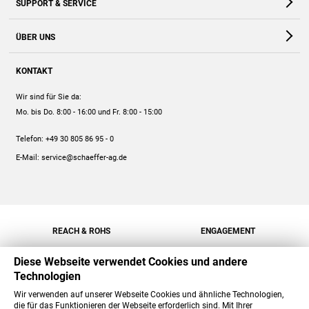
SUPPORT & SERVICE
Webshop
Kontakt
ÜBER UNS
FAQ
Unternehmen
Online-Hilfe
KONTAKT
Historie
Anleitungen
Wir sind für Sie da:
Engagement
Preise
Mo. bis Do. 8:00 - 16:00
und Fr. 8:00 - 15:00
Jobs
Mengenrabatt
Telefon:
+49 30 805 86 95 - 0
Versand
E-Mail:
service@schaeffer-ag.de
REACH & ROHS
ENGAGEMENT
Diese Webseite verwendet Cookies und andere
Technologien
Wir verwenden auf unserer Webseite Cookies und ähnliche Technologien,
die für das Funktionieren der Webseite erforderlich sind. Mit Ihrer