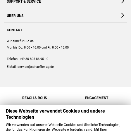
SUPPORT & SERVICE
Webshop
Kontakt
ÜBER UNS
FAQ
Unternehmen
Online-Hilfe
KONTAKT
Historie
Anleitungen
Wir sind für Sie da:
Engagement
Preise
Mo. bis Do. 8:00 - 16:00
und Fr. 8:00 - 15:00
Jobs
Mengenrabatt
Telefon:
+49 30 805 86 95 - 0
Versand
E-Mail:
service@schaeffer-ag.de
REACH & ROHS
ENGAGEMENT
Diese Webseite verwendet Cookies und andere
Technologien
Wir verwenden auf unserer Webseite Cookies und ähnliche Technologien,
die für das Funktionieren der Webseite erforderlich sind. Mit Ihrer