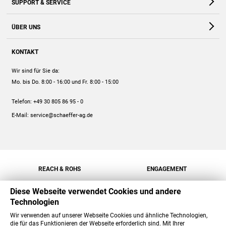
SUPPORT & SERVICE
Webshop
Kontakt
ÜBER UNS
FAQ
Unternehmen
Online-Hilfe
KONTAKT
Historie
Anleitungen
Wir sind für Sie da:
Engagement
Preise
Mo. bis Do. 8:00 - 16:00
und Fr. 8:00 - 15:00
Jobs
Mengenrabatt
Telefon:
+49 30 805 86 95 - 0
Versand
E-Mail:
service@schaeffer-ag.de
REACH & ROHS
ENGAGEMENT
Diese Webseite verwendet Cookies und andere
Technologien
Wir verwenden auf unserer Webseite Cookies und ähnliche Technologien,
die für das Funktionieren der Webseite erforderlich sind. Mit Ihrer