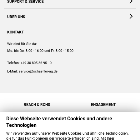
SUPPORT & SERVICE
Webshop
Kontakt
ÜBER UNS
FAQ
Unternehmen
Online-Hilfe
KONTAKT
Historie
Anleitungen
Wir sind für Sie da:
Engagement
Preise
Mo. bis Do. 8:00 - 16:00
und Fr. 8:00 - 15:00
Jobs
Mengenrabatt
Telefon:
+49 30 805 86 95 - 0
Versand
E-Mail:
service@schaeffer-ag.de
REACH & ROHS
ENGAGEMENT
Diese Webseite verwendet Cookies und andere
Technologien
Wir verwenden auf unserer Webseite Cookies und ähnliche Technologien,
die für das Funktionieren der Webseite erforderlich sind. Mit Ihrer