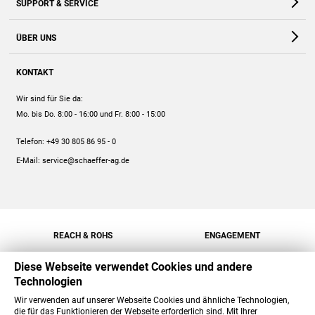
SUPPORT & SERVICE
Webshop
Kontakt
ÜBER UNS
FAQ
Unternehmen
Online-Hilfe
KONTAKT
Historie
Anleitungen
Wir sind für Sie da:
Engagement
Preise
Mo. bis Do. 8:00 - 16:00
und Fr. 8:00 - 15:00
Jobs
Mengenrabatt
Telefon:
+49 30 805 86 95 - 0
Versand
E-Mail:
service@schaeffer-ag.de
REACH & ROHS
ENGAGEMENT
Diese Webseite verwendet Cookies und andere
Technologien
Wir verwenden auf unserer Webseite Cookies und ähnliche Technologien,
die für das Funktionieren der Webseite erforderlich sind. Mit Ihrer