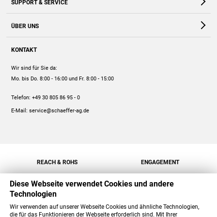
SUPPORT & SERVICE
Webshop
Kontakt
ÜBER UNS
FAQ
Unternehmen
Online-Hilfe
KONTAKT
Historie
Anleitungen
Wir sind für Sie da:
Engagement
Preise
Mo. bis Do. 8:00 - 16:00
und Fr. 8:00 - 15:00
Jobs
Mengenrabatt
Telefon:
+49 30 805 86 95 - 0
Versand
E-Mail:
service@schaeffer-ag.de
REACH & ROHS
ENGAGEMENT
Diese Webseite verwendet Cookies und andere
Technologien
Wir verwenden auf unserer Webseite Cookies und ähnliche Technologien,
die für das Funktionieren der Webseite erforderlich sind. Mit Ihrer