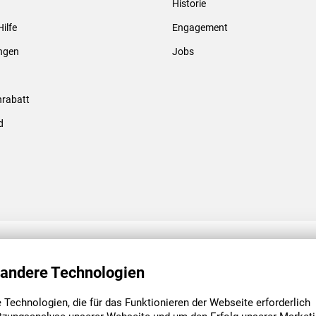
Historie
Gewindebolzen & -hülsen
Hilfe
Engagement
ungen
Jobs
rabatt
d
ENGAGEMENT
UNSERE NIEDE
 andere Technologien
Technologien, die für das Funktionieren der Webseite erforderlich