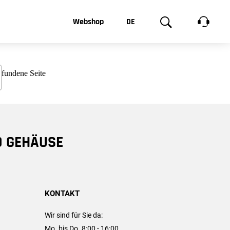
t, was Sie
Webshop
DE
te
Produktgalerie
EN
e
FR
chsen
D GEHÄUSE
KONTAKT
Wir sind für Sie da:
Mo. bis Do. 8:00 - 16:00