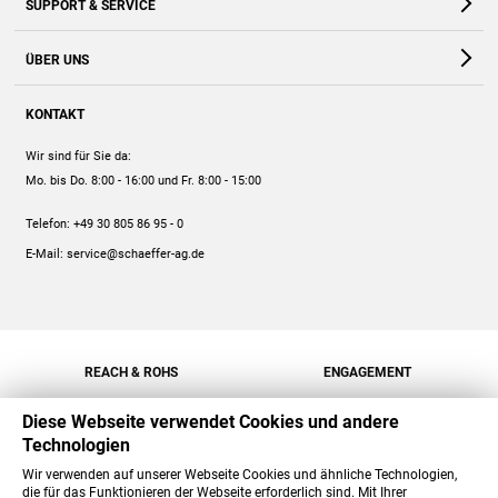
SUPPORT & SERVICE
Webshop
Kontakt
ÜBER UNS
FAQ
Unternehmen
Online-Hilfe
KONTAKT
Historie
Anleitungen
Wir sind für Sie da:
Engagement
Preise
Mo. bis Do. 8:00 - 16:00
und Fr. 8:00 - 15:00
Jobs
Mengenrabatt
Telefon:
+49 30 805 86 95 - 0
Versand
E-Mail:
service@schaeffer-ag.de
REACH & ROHS
ENGAGEMENT
Diese Webseite verwendet Cookies und andere
Technologien
Wir verwenden auf unserer Webseite Cookies und ähnliche Technologien,
die für das Funktionieren der Webseite erforderlich sind. Mit Ihrer