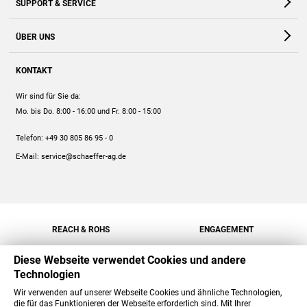
SUPPORT & SERVICE
Webshop
Kontakt
ÜBER UNS
FAQ
Unternehmen
Online-Hilfe
KONTAKT
Historie
Anleitungen
Wir sind für Sie da:
Engagement
Preise
Mo. bis Do. 8:00 - 16:00
und Fr. 8:00 - 15:00
Jobs
Mengenrabatt
Telefon:
+49 30 805 86 95 - 0
Versand
E-Mail:
service@schaeffer-ag.de
REACH & ROHS
ENGAGEMENT
Diese Webseite verwendet Cookies und andere
Technologien
Wir verwenden auf unserer Webseite Cookies und ähnliche Technologien,
die für das Funktionieren der Webseite erforderlich sind. Mit Ihrer