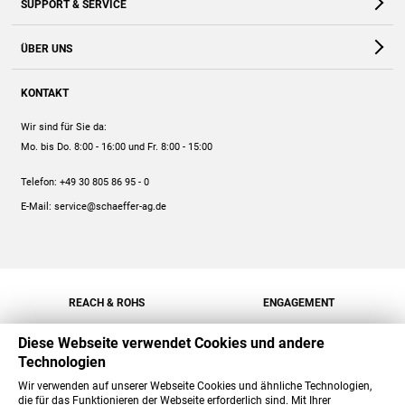
SUPPORT & SERVICE
Webshop
Kontakt
ÜBER UNS
FAQ
Unternehmen
Online-Hilfe
KONTAKT
Historie
Anleitungen
Wir sind für Sie da:
Engagement
Preise
Mo. bis Do. 8:00 - 16:00
und Fr. 8:00 - 15:00
Jobs
Mengenrabatt
Telefon:
+49 30 805 86 95 - 0
Versand
E-Mail:
service@schaeffer-ag.de
REACH & ROHS
ENGAGEMENT
Diese Webseite verwendet Cookies und andere
Technologien
Wir verwenden auf unserer Webseite Cookies und ähnliche Technologien,
die für das Funktionieren der Webseite erforderlich sind. Mit Ihrer