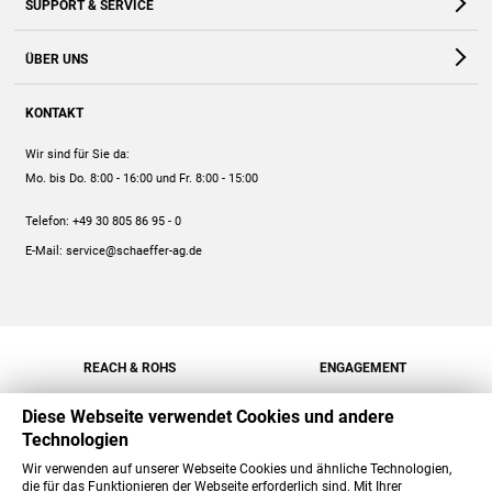
SUPPORT & SERVICE
Webshop
Kontakt
ÜBER UNS
FAQ
Unternehmen
Online-Hilfe
KONTAKT
Historie
Anleitungen
Wir sind für Sie da:
Engagement
Preise
Mo. bis Do. 8:00 - 16:00
und Fr. 8:00 - 15:00
Jobs
Mengenrabatt
Telefon:
+49 30 805 86 95 - 0
Versand
E-Mail:
service@schaeffer-ag.de
REACH & ROHS
ENGAGEMENT
Diese Webseite verwendet Cookies und andere
Technologien
Wir verwenden auf unserer Webseite Cookies und ähnliche Technologien,
die für das Funktionieren der Webseite erforderlich sind. Mit Ihrer