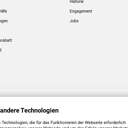
Historie
Gewindebolzen & -hülsen
Hilfe
Engagement
ungen
Jobs
rabatt
d
ENGAGEMENT
UNSERE NIEDE
 andere Technologien
Technologien, die für das Funktionieren der Webseite erforderlich