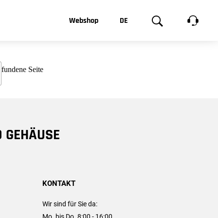
t, was Sie
Webshop
DE
te
Produktgalerie
EN
e
FR
chsen
D GEHÄUSE
KONTAKT
Wir sind für Sie da:
Mo. bis Do. 8:00 - 16:00