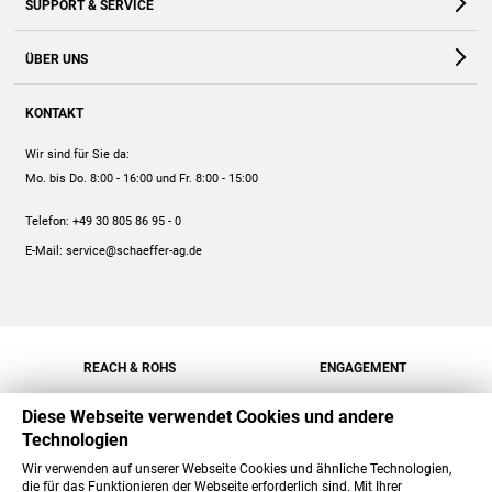
SUPPORT & SERVICE
Webshop
Kontakt
ÜBER UNS
FAQ
Unternehmen
Online-Hilfe
KONTAKT
Historie
Anleitungen
Wir sind für Sie da:
Engagement
Preise
Mo. bis Do. 8:00 - 16:00
und Fr. 8:00 - 15:00
Jobs
Mengenrabatt
Telefon:
+49 30 805 86 95 - 0
Versand
E-Mail:
service@schaeffer-ag.de
REACH & ROHS
ENGAGEMENT
Diese Webseite verwendet Cookies und andere
Technologien
Wir verwenden auf unserer Webseite Cookies und ähnliche Technologien,
die für das Funktionieren der Webseite erforderlich sind. Mit Ihrer