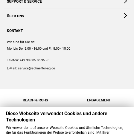
SUPPORT & SERVICE
Webshop
Kontakt
ÜBER UNS
FAQ
Unternehmen
Online-Hilfe
KONTAKT
Historie
Anleitungen
Wir sind für Sie da:
Engagement
Preise
Mo. bis Do. 8:00 - 16:00
und Fr. 8:00 - 15:00
Jobs
Mengenrabatt
Telefon:
+49 30 805 86 95 - 0
Versand
E-Mail:
service@schaeffer-ag.de
REACH & ROHS
ENGAGEMENT
Diese Webseite verwendet Cookies und andere
Technologien
Wir verwenden auf unserer Webseite Cookies und ähnliche Technologien,
die für das Funktionieren der Webseite erforderlich sind. Mit Ihrer