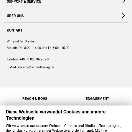
SUPPORT & SERVICE
Webshop
Kontakt
ÜBER UNS
FAQ
Unternehmen
Online-Hilfe
KONTAKT
Historie
Anleitungen
Wir sind für Sie da:
Engagement
Preise
Mo. bis Do. 8:00 - 16:00
und Fr. 8:00 - 15:00
Jobs
Mengenrabatt
Telefon:
+49 30 805 86 95 - 0
Versand
E-Mail:
service@schaeffer-ag.de
REACH & ROHS
ENGAGEMENT
Diese Webseite verwendet Cookies und andere
Technologien
Wir verwenden auf unserer Webseite Cookies und ähnliche Technologien,
die für das Funktionieren der Webseite erforderlich sind. Mit Ihrer