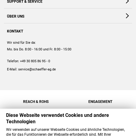
SUPPORT & SERVICE
Webshop
Kontakt
ÜBER UNS
FAQ
Unternehmen
Online-Hilfe
KONTAKT
Historie
Anleitungen
Wir sind für Sie da:
Engagement
Preise
Mo. bis Do. 8:00 - 16:00
und Fr. 8:00 - 15:00
Jobs
Mengenrabatt
Telefon:
+49 30 805 86 95 - 0
Versand
E-Mail:
service@schaeffer-ag.de
REACH & ROHS
ENGAGEMENT
Diese Webseite verwendet Cookies und andere
Technologien
Wir verwenden auf unserer Webseite Cookies und ähnliche Technologien,
die für das Funktionieren der Webseite erforderlich sind. Mit Ihrer