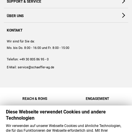
SUPPORT & SERVICE
Webshop
Kontakt
ÜBER UNS
FAQ
Unternehmen
Online-Hilfe
KONTAKT
Historie
Anleitungen
Wir sind für Sie da:
Engagement
Preise
Mo. bis Do. 8:00 - 16:00
und Fr. 8:00 - 15:00
Jobs
Mengenrabatt
Telefon:
+49 30 805 86 95 - 0
Versand
E-Mail:
service@schaeffer-ag.de
REACH & ROHS
ENGAGEMENT
Diese Webseite verwendet Cookies und andere
Technologien
Wir verwenden auf unserer Webseite Cookies und ähnliche Technologien,
die für das Funktionieren der Webseite erforderlich sind. Mit Ihrer