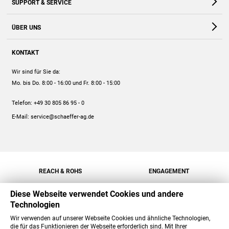
SUPPORT & SERVICE
Webshop
Kontakt
ÜBER UNS
FAQ
Unternehmen
Online-Hilfe
KONTAKT
Historie
Anleitungen
Wir sind für Sie da:
Engagement
Preise
Mo. bis Do. 8:00 - 16:00
und Fr. 8:00 - 15:00
Jobs
Mengenrabatt
Telefon:
+49 30 805 86 95 - 0
Versand
E-Mail:
service@schaeffer-ag.de
REACH & ROHS
ENGAGEMENT
Diese Webseite verwendet Cookies und andere
Technologien
Wir verwenden auf unserer Webseite Cookies und ähnliche Technologien,
die für das Funktionieren der Webseite erforderlich sind. Mit Ihrer