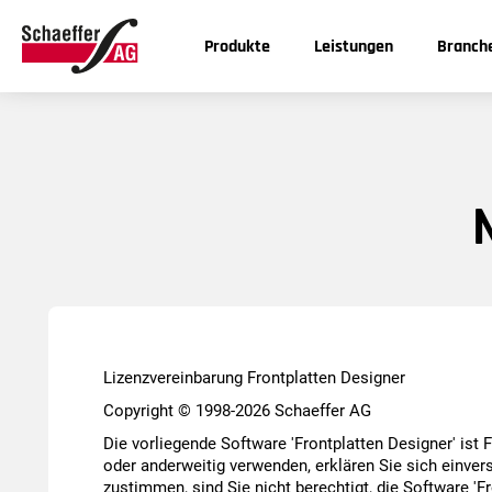
Produkte
Leistungen
Branch
CNC-Produkte
UV-Druckverfahren
Industrie- und Prozessautomation
Download
Preise & Versand
Frontplatten
Gravuren
Medizintechnik & Forschung
Funktionen
Preise
Gehäuse
Automobilindustrie
Nutzungsbedingungen
Mengenrabatt
+4
Frästeile
Luft- und Raumfahrt
Systemvoraussetzungen
Versand
Schilder
High-End-Audio
Deinstallation
Zusatzleistungen
Ambitionierte Hobbyisten
Changelog
Lizenzvereinbarung Frontplatten Designer
Montag bi
8:00 - 16:0
Copyright © 1998-2026 Schaeffer AG
Die vorliegende Software 'Frontplatten Designer' ist 
Freitag
oder anderweitig verwenden, erklären Sie sich einve
8:00 - 15:0
zustimmen, sind Sie nicht berechtigt, die Software 'F