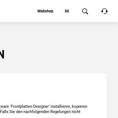
Webshop
DE
te
Produktgalerie
EN
e
FR
N
chsen
ware 'Frontplatten Designer' installieren, kopieren
 Falls Sie den nachfolgenden Regelungen nicht