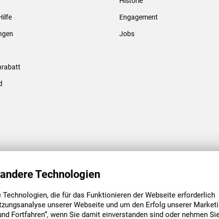
Historie
Hilfe
Engagement
ungen
Jobs
rabatt
d
ENGAGEMENT
UNSERE NIEDE
 andere Technologien
Technologien, die für das Funktionieren der Webseite erforderlich
tzungsanalyse unserer Webseite und um den Erfolg unserer Marketi
 Fortfahren“, wenn Sie damit einverstanden sind oder nehmen Si