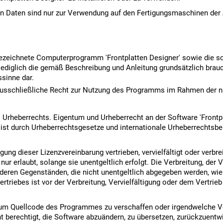
Gewindebolzen & -hülsen
ten Daten sind nur zur Verwendung auf den Fertigungsmaschinen der
gezeichnete Computerprogramm 'Frontplatten Designer' sowie die s
lediglich die gemäß Beschreibung und Anleitung grundsätzlich brau
ssinne dar.
ausschließliche Recht zur Nutzung des Programms im Rahmen der 
heberrechts. Eigentum und Urheberrecht an der Software 'Frontpla
e ist durch Urheberrechtsgesetze und internationale Urheberrechts
ung dieser Lizenzvereinbarung vertrieben, vervielfältigt oder verbrei
 erlaubt, solange sie unentgeltlich erfolgt. Die Verbreitung, der Ve
en Gegenständen, die nicht unentgeltlich abgegeben werden, wie z.
ertriebes ist vor der Verbreitung, Vervielfältigung oder dem Vertrieb 
g zum Quellcode des Programmes zu verschaffen oder irgendwelche
t berechtigt, die Software abzuändern, zu übersetzen, zurückzuentw