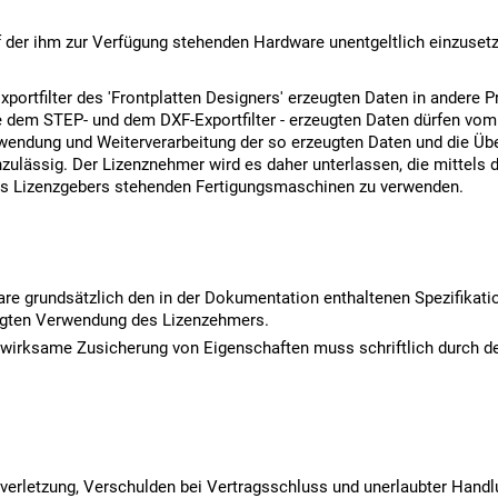
uf der ihm zur Verfügung stehenden Hardware unentgeltlich einzuset
 Exportfilter des 'Frontplatten Designers' erzeugten Daten in ande
ere dem STEP- und dem DXF-Exportfilter - erzeugten Daten dürfen vo
ndung und Weiterverarbeitung der so erzeugten Daten und die Übe
lässig. Der Lizenznehmer wird es daher unterlassen, die mittels de
des Lizenzgebers stehenden Fertigungsmaschinen zu verwenden.
re grundsätzlich den in der Dokumentation enthaltenen Spezifikat
tigten Verwendung des Lizenzehmers.
 wirksame Zusicherung von Eigenschaften muss schriftlich durch de
erletzung, Verschulden bei Vertragsschluss und unerlaubter Handlu