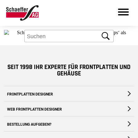
Aber kein Problem: Über das Suchfeld
finden Sie bestimmt, was Sie brauchen.
Suche
DE
SEIT 1998 IHR EXPERTE FÜR FRONTPLATTEN UND
Produkte
GEHÄUSE
Leistungen
FRONTPLATTEN DESIGNER
Branchen
Die kostenfreie Software für Fronten und Gehäuse nach Maß
WEB FRONTPLATTEN DESIGNER
Frontplatten Designer
Zum Download
Zur Webanwendung
BESTELLUNG AUFGEBEN?
Support
Zum Shop