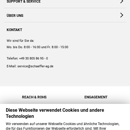
SUPPORT & SERVICE
Webshop
Kontakt
ÜBER UNS
FAQ
Unternehmen
Online-Hilfe
KONTAKT
Historie
Anleitungen
Wir sind für Sie da:
Engagement
Preise
Mo. bis Do. 8:00 - 16:00
und Fr. 8:00 - 15:00
Jobs
Mengenrabatt
Telefon:
+49 30 805 86 95 - 0
Versand
E-Mail:
service@schaeffer-ag.de
REACH & ROHS
ENGAGEMENT
Diese Webseite verwendet Cookies und andere
Technologien
Wir verwenden auf unserer Webseite Cookies und ähnliche Technologien,
die für das Funktionieren der Webseite erforderlich sind. Mit Ihrer