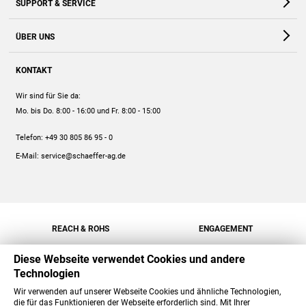
SUPPORT & SERVICE
Webshop
Kontakt
ÜBER UNS
FAQ
Unternehmen
Online-Hilfe
KONTAKT
Historie
Anleitungen
Wir sind für Sie da:
Engagement
Preise
Mo. bis Do. 8:00 - 16:00
und Fr. 8:00 - 15:00
Jobs
Mengenrabatt
Telefon:
+49 30 805 86 95 - 0
Versand
E-Mail:
service@schaeffer-ag.de
REACH & ROHS
ENGAGEMENT
Diese Webseite verwendet Cookies und andere
Technologien
Wir verwenden auf unserer Webseite Cookies und ähnliche Technologien,
die für das Funktionieren der Webseite erforderlich sind. Mit Ihrer