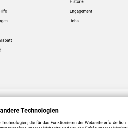
Historie
Gewindebolzen & -hülsen
Hilfe
Engagement
ungen
Jobs
rabatt
d
ENGAGEMENT
UNSERE NIEDE
 andere Technologien
Technologien, die für das Funktionieren der Webseite erforderlich