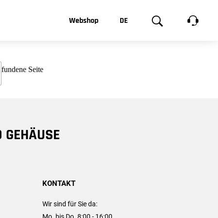
t, was Sie
Webshop
DE
te
Produktgalerie
EN
e
FR
chsen
D GEHÄUSE
KONTAKT
Wir sind für Sie da:
Mo. bis Do. 8:00 - 16:00