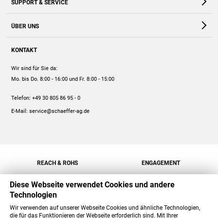
SUPPORT & SERVICE
Webshop
Kontakt
ÜBER UNS
FAQ
Unternehmen
Online-Hilfe
KONTAKT
Historie
Anleitungen
Wir sind für Sie da:
Engagement
Preise
Mo. bis Do. 8:00 - 16:00
und Fr. 8:00 - 15:00
Jobs
Mengenrabatt
Telefon:
+49 30 805 86 95 - 0
Versand
E-Mail:
service@schaeffer-ag.de
REACH & ROHS
ENGAGEMENT
Diese Webseite verwendet Cookies und andere
Technologien
Wir verwenden auf unserer Webseite Cookies und ähnliche Technologien,
die für das Funktionieren der Webseite erforderlich sind. Mit Ihrer