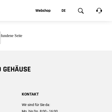
t, was Sie
Webshop
DE
te
Produktgalerie
EN
e
FR
chsen
D GEHÄUSE
KONTAKT
Wir sind für Sie da:
Mo. bis Do. 8:00 - 16:00