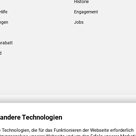
Historie
Gewindebolzen & -hülsen
Hilfe
Engagement
ungen
Jobs
rabatt
d
ENGAGEMENT
UNSERE NIEDE
 andere Technologien
Technologien, die für das Funktionieren der Webseite erforderlich