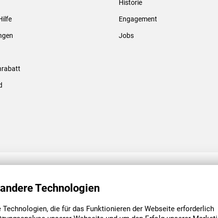
Historie
Gewindebolzen & -hülsen
Hilfe
Engagement
ungen
Jobs
rabatt
d
ENGAGEMENT
UNSERE NIEDE
 andere Technologien
Technologien, die für das Funktionieren der Webseite erforderlich