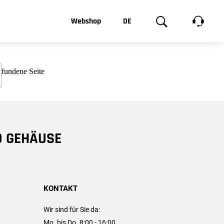
t, was Sie
Webshop
DE
te
Produktgalerie
EN
e
FR
chsen
D GEHÄUSE
KONTAKT
Wir sind für Sie da:
Mo. bis Do. 8:00 - 16:00