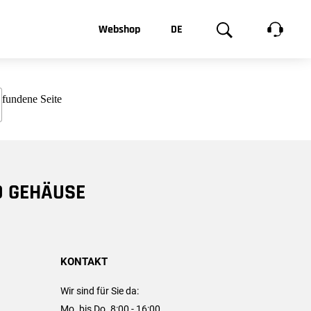
t, was Sie
Webshop
DE
te
Produktgalerie
EN
e
FR
chsen
D GEHÄUSE
KONTAKT
Wir sind für Sie da:
Mo. bis Do. 8:00 - 16:00