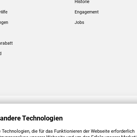
Historie
Gewindebolzen & -hülsen
Hilfe
Engagement
ungen
Jobs
rabatt
d
ENGAGEMENT
UNSERE NIEDE
 andere Technologien
Technologien, die für das Funktionieren der Webseite erforderlich