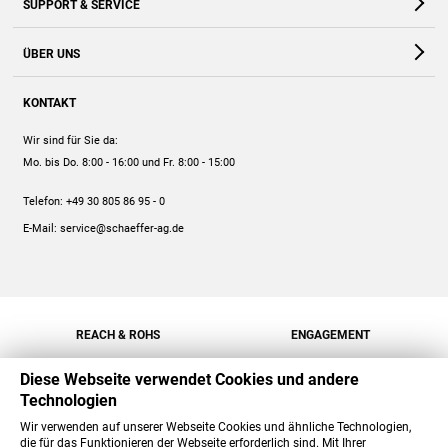
SUPPORT & SERVICE
Webshop
Kontakt
ÜBER UNS
FAQ
Unternehmen
Online-Hilfe
KONTAKT
Historie
Anleitungen
Wir sind für Sie da:
Engagement
Preise
Mo. bis Do. 8:00 - 16:00
und Fr. 8:00 - 15:00
Jobs
Mengenrabatt
Telefon:
+49 30 805 86 95 - 0
Versand
E-Mail:
service@schaeffer-ag.de
REACH & ROHS
ENGAGEMENT
Diese Webseite verwendet Cookies und andere
Technologien
Wir verwenden auf unserer Webseite Cookies und ähnliche Technologien,
die für das Funktionieren der Webseite erforderlich sind. Mit Ihrer