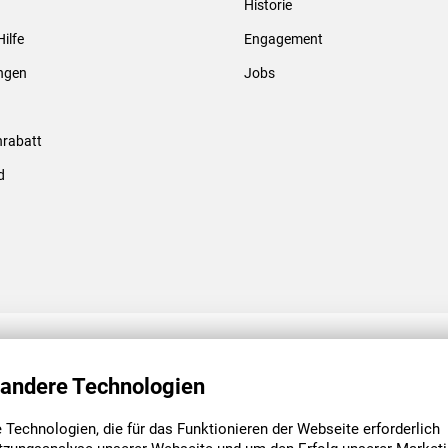
Historie
Gewindebolzen & -hülsen
Hilfe
Engagement
ungen
Jobs
rabatt
d
ENGAGEMENT
UNSERE NIEDE
 andere Technologien
Technologien, die für das Funktionieren der Webseite erforderlich