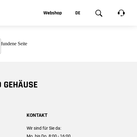
t, was Sie
Webshop
DE
te
Produktgalerie
EN
e
FR
chsen
D GEHÄUSE
KONTAKT
Wir sind für Sie da:
Mo. bis Do. 8:00 - 16:00