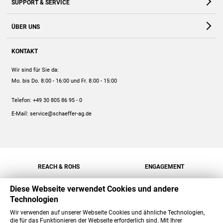
SUPPORT & SERVICE
Webshop
Kontakt
ÜBER UNS
FAQ
Unternehmen
Online-Hilfe
KONTAKT
Historie
Anleitungen
Wir sind für Sie da:
Engagement
Preise
Mo. bis Do. 8:00 - 16:00
und Fr. 8:00 - 15:00
Jobs
Mengenrabatt
Telefon:
+49 30 805 86 95 - 0
Versand
E-Mail:
service@schaeffer-ag.de
REACH & ROHS
ENGAGEMENT
Diese Webseite verwendet Cookies und andere
Technologien
Wir verwenden auf unserer Webseite Cookies und ähnliche Technologien,
die für das Funktionieren der Webseite erforderlich sind. Mit Ihrer