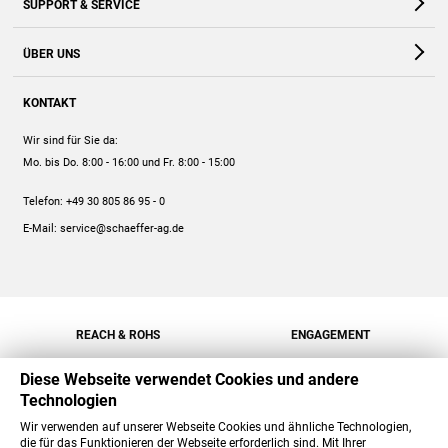
SUPPORT & SERVICE
Webshop
Kontakt
ÜBER UNS
FAQ
Unternehmen
Online-Hilfe
KONTAKT
Historie
Anleitungen
Wir sind für Sie da:
Engagement
Preise
Mo. bis Do. 8:00 - 16:00
und Fr. 8:00 - 15:00
Jobs
Mengenrabatt
Telefon:
+49 30 805 86 95 - 0
Versand
E-Mail:
service@schaeffer-ag.de
REACH & ROHS
ENGAGEMENT
Diese Webseite verwendet Cookies und andere
Technologien
Wir verwenden auf unserer Webseite Cookies und ähnliche Technologien,
die für das Funktionieren der Webseite erforderlich sind. Mit Ihrer