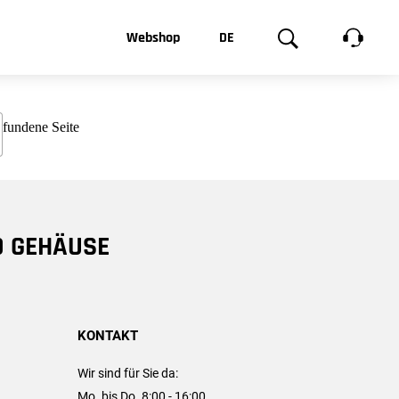
t, was Sie
Webshop
DE
te
Produktgalerie
EN
e
FR
chsen
D GEHÄUSE
KONTAKT
Wir sind für Sie da:
Mo. bis Do. 8:00 - 16:00