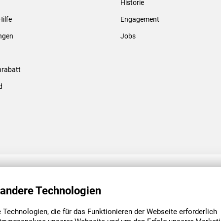
Historie
Gewindebolzen & -hülsen
Hilfe
Engagement
ungen
Jobs
rabatt
d
ENGAGEMENT
UNSERE NIEDE
 andere Technologien
Technologien, die für das Funktionieren der Webseite erforderlich