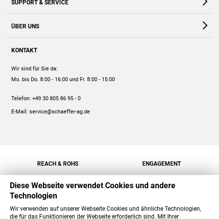
SUPPORT & SERVICE
Webshop
Kontakt
ÜBER UNS
FAQ
Unternehmen
Online-Hilfe
KONTAKT
Historie
Anleitungen
Wir sind für Sie da:
Engagement
Preise
Mo. bis Do. 8:00 - 16:00
und Fr. 8:00 - 15:00
Jobs
Mengenrabatt
Telefon:
+49 30 805 86 95 - 0
Versand
E-Mail:
service@schaeffer-ag.de
REACH & ROHS
ENGAGEMENT
Diese Webseite verwendet Cookies und andere
Technologien
Wir verwenden auf unserer Webseite Cookies und ähnliche Technologien,
die für das Funktionieren der Webseite erforderlich sind. Mit Ihrer