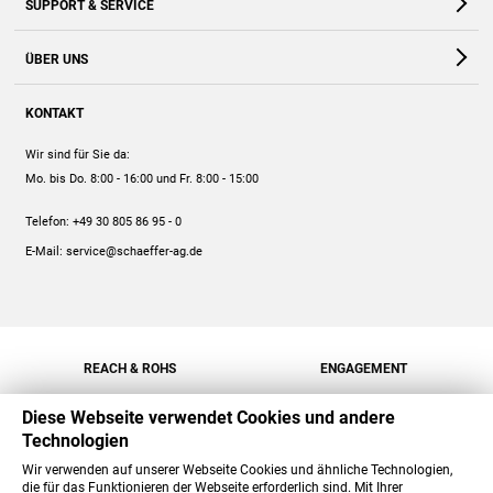
SUPPORT & SERVICE
Webshop
Kontakt
ÜBER UNS
FAQ
Unternehmen
Online-Hilfe
KONTAKT
Historie
Anleitungen
Wir sind für Sie da:
Engagement
Preise
Mo. bis Do. 8:00 - 16:00
und Fr. 8:00 - 15:00
Jobs
Mengenrabatt
Telefon:
+49 30 805 86 95 - 0
Versand
E-Mail:
service@schaeffer-ag.de
REACH & ROHS
ENGAGEMENT
Diese Webseite verwendet Cookies und andere
Technologien
Wir verwenden auf unserer Webseite Cookies und ähnliche Technologien,
die für das Funktionieren der Webseite erforderlich sind. Mit Ihrer